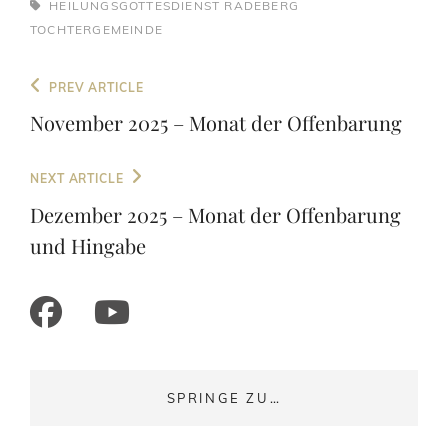
TAGS,
HEILUNGSGOTTESDIENST
RADEBERG
TOCHTERGEMEINDE
Beitragsnavigation
Previous
PREV ARTICLE
Post
November 2025 – Monat der Offenbarung
Next
NEXT ARTICLE
Post
Dezember 2025 – Monat der Offenbarung
und Hingabe
facebook
mail
youtube
SPRINGE ZU…