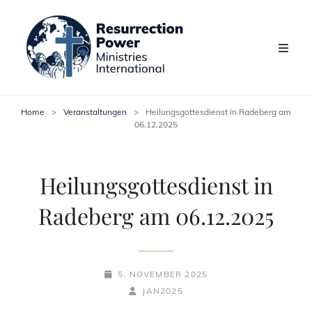
Home
>
Veranstaltungen
>
Heilungsgottesdienst in Radeberg am
06.12.2025
Heilungsgottesdienst in
Radeberg am 06.12.2025
POSTED-
5. NOVEMBER 2025
ON
BY
BYLINE
JAN2025
LINE