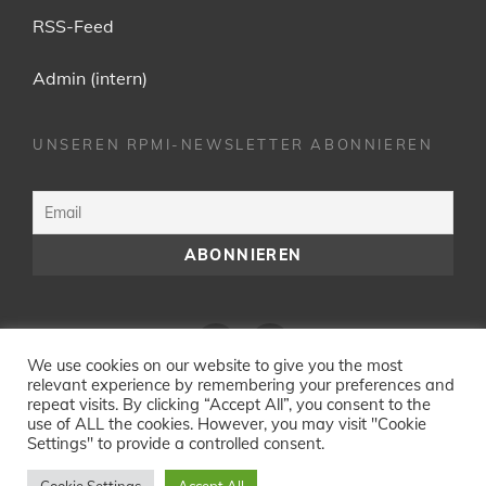
RSS-Feed
Admin (intern)
UNSEREN RPMI-NEWSLETTER ABONNIEREN
Facebook
YouTube
We use cookies on our website to give you the most
relevant experience by remembering your preferences and
repeat visits. By clicking “Accept All”, you consent to the
use of ALL the cookies. However, you may visit "Cookie
Settings" to provide a controlled consent.
COPYRIGHT © 2026
RESURRECTION POWER MINISTRIES
INTERNATIONAL
|
IMPRESSUM &
DATENSCHUTZERKLÄRUNG
|
MY MUSIC BAND BY
CATCH