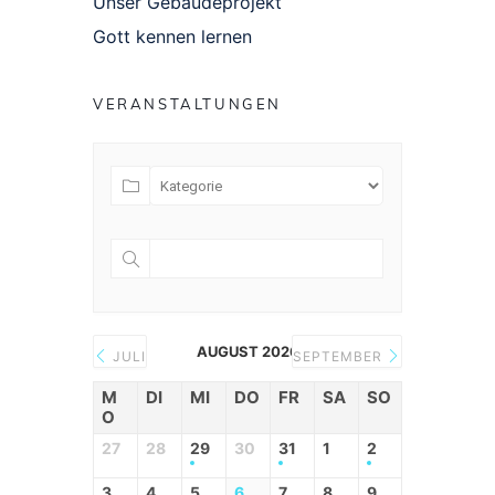
Unser Gebäudeprojekt
Gott kennen lernen
VERANSTALTUNGEN
AUGUST 2026
JULI
SEPTEMBER
M
DI
MI
DO
FR
SA
SO
O
27
28
29
30
31
1
2
3
4
5
6
7
8
9