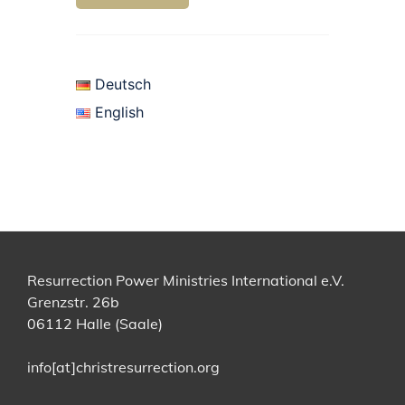
Deutsch
English
Resurrection Power Ministries International e.V.
Grenzstr. 26b
06112 Halle (Saale)
info[at]christresurrection.org