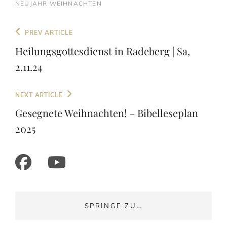
NEUJAHR
WEIHNACHTEN
Beitragsnavigation
Previous
PREV ARTICLE
Post
Heilungsgottesdienst in Radeberg | Sa,
2.11.24
Next
NEXT ARTICLE
Post
Gesegnete Weihnachten! – Bibelleseplan
2025
facebook
mail
youtube
SPRINGE ZU…