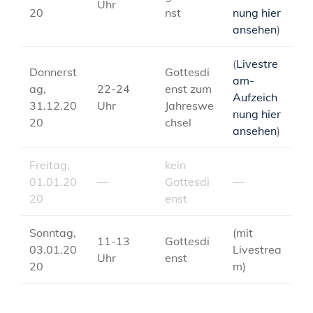
Uhr
20
nst
nung hier
ansehen
)
(
Livestre
Donnerst
Gottesdi
am-
ag,
22-24
enst zum
Aufzeich
31.12.20
Uhr
Jahreswe
nung hier
20
chsel
ansehen
)
Freitag,
kein
01.01.20
—
Gottesdi
—
20
enst
Sonntag,
(mit
11-13
Gottesdi
03.01.20
Livestrea
Uhr
enst
20
m)